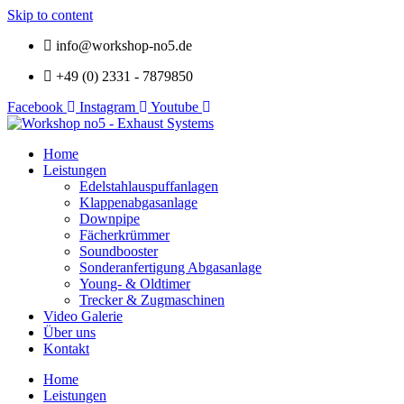
Skip to content
info@workshop-no5.de
+49 (0) 2331 - 7879850
Facebook
Instagram
Youtube
Home
Leistungen
Edelstahlauspuffanlagen
Klappenabgasanlage
Downpipe
Fächerkrümmer
Soundbooster
Sonderanfertigung Abgasanlage
Young- & Oldtimer
Trecker & Zugmaschinen
Video Galerie
Über uns
Kontakt
Home
Leistungen